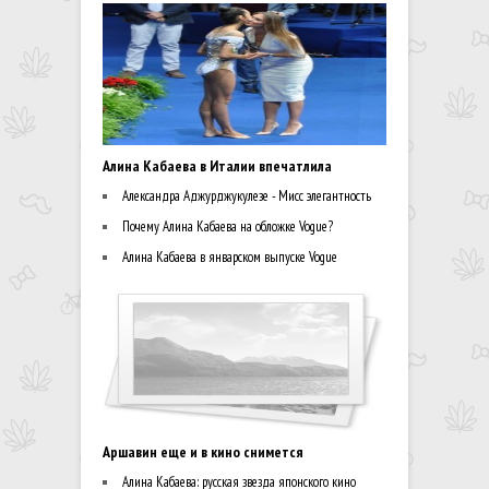
Алина Кабаева в Италии впечатлила
Александра Аджурджукулезе - Мисс элегантность
Почему Алина Кабаева на обложке Vogue?
Алина Кабаева в январском выпуске Vogue
Аршавин еще и в кино снимется
Алина Кабаева: русская звезда японского кино