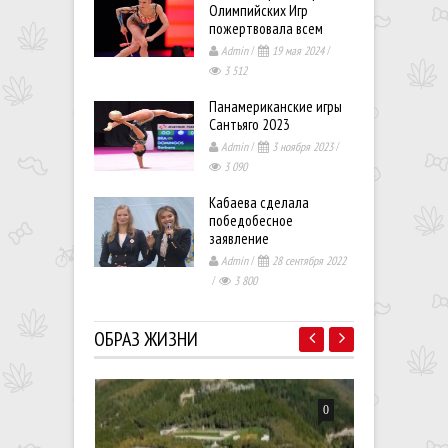
Олимпийских Игр
пожертвовала всем
Admin
/
19 мая 2024
/
3 512
Панамериканские игры
Сантьяго 2023
Admin
/
3 ноября 2023
/
3 090
Кабаева сделала
победобесное
заявление
Admin
/
28 сентября 2022
/
3 800
ОБРАЗ ЖИЗНИ
0