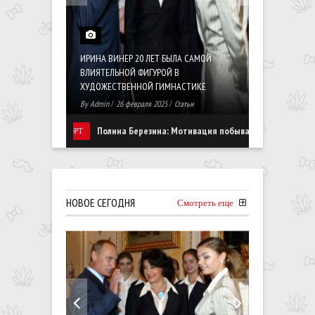
ИРИНА ВИНЕР 20 ЛЕТ БЫЛА САМОЙ
ВЛИЯТЕЛЬНОЙ ФИГУРОЙ В
ХУДОЖЕСТВЕННОЙ ГИМНАСТИКЕ
МИР ГЛАЗАМ
By
Admin
/
26 февраля 2025
/
Статьи
By
Admin
/
31 я
Полина Березина: Мотивация побывать на Олимпийских играх 
СПОРТ
НОВОЕ СЕГОДНЯ
Смотреть еще
0