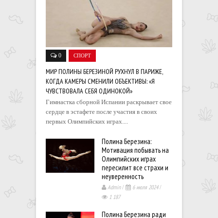
0
СПОРТ
МИР ПОЛИНЫ БЕРЕЗИНОЙ РУХНУЛ В ПАРИЖЕ,
КОГДА КАМЕРЫ СМЕНИЛИ ОБЪЕКТИВЫ: «Я
ЧУВСТВОВАЛА СЕБЯ ОДИНОКОЙ»
Гимнастка сборной Испании раскрывает свое
сердце в эстафете после участия в своих
первых Олимпийских играх....
Полина Березина:
Мотивация побывать на
Олимпийских играх
пересилит все страхи и
неуверенность
Admin
/
6 июля 2024
/
1 187
Полина Березина ради