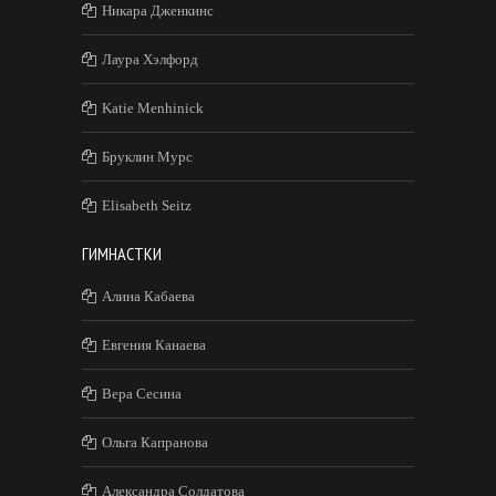
Никара Дженкинс
Лаура Хэлфорд
Katie Menhinick
Бруклин Мурс
Elisabeth Seitz
ГИМНАСТКИ
Алина Кабаева
Евгения Канаева
Вера Сесина
Ольга Капранова
Александра Солдатова