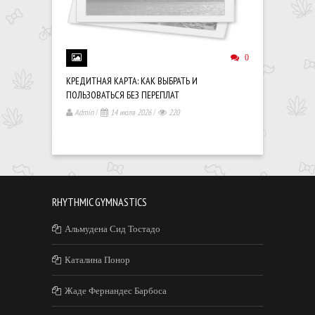
0
КРЕДИТНАЯ КАРТА: КАК ВЫБРАТЬ И
ДЕНЬГИ ОТ
ПОЛЬЗОВАТЬСЯ БЕЗ ПЕРЕПЛАТ
КАБАЕВОЙ
Admin
/
14 июля 2026
/
220
Admin
/
RHYTHMIC GYMNASTICS
Альмудена Сид Тостадо
Каталина Понор
Жаде Фернандес Барбоса