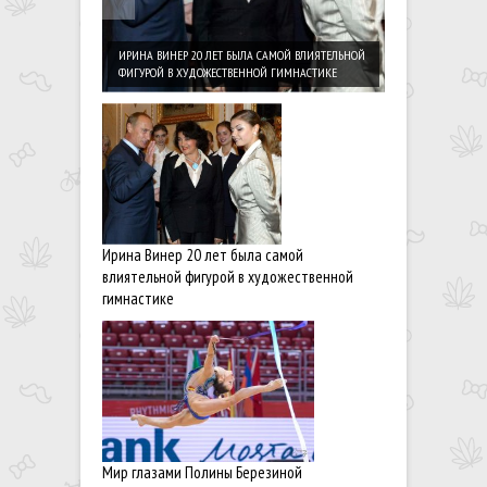
МИР ГЛАЗАМИ П
ИРИНА ВИНЕР 20 ЛЕТ БЫЛА САМОЙ ВЛИЯТЕЛЬНОЙ
ФИГУРОЙ В ХУДОЖЕСТВЕННОЙ ГИМНАСТИКЕ
Ирина Винер 20 лет была самой
влиятельной фигурой в художественной
гимнастике
Мир глазами Полины Березиной