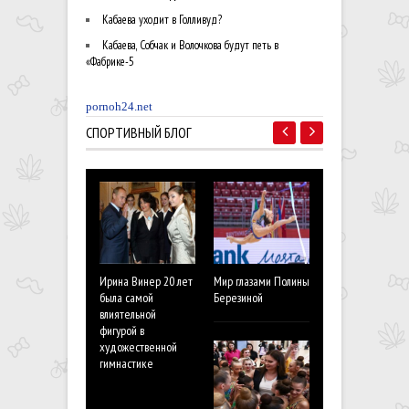
Кабаева уходит в Голливуд?
Кабаева, Собчак и Волочкова будут петь в
«Фабрике-5
pornoh24.net
СПОРТИВНЫЙ БЛОГ
Ирина Винер 20 лет
Мир глазами Полины
Полина Березин
была самой
Березиной
Мотивация поб
влиятельной
на Олимпийски
фигурой в
играх пересили
художественной
страхи и
гимнастике
неуверенность