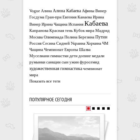
Алина Кабаева
Vogue
Алина
Афины
Винер
Госдума
Гран-при
Евгения Канаева
Ирина
Кабаева
Винер
Ирина Чащина
Испания
Капранова
Красная тень
Кубок мира
Мадрид
Путин
Москва
Олимпиада
Полина Березина
Россия
Сесина
Сидней
Украина
Хоркина
ЧМ
Чащина
Чемпионат Европы
Шалва
Муселиани
гимнастки
дети
допинг
медали
румынки
санкции
сын
ужин
фуросемид
художественная гимнастика
чемпионат
мира
Показать все теги
ПОПУЛЯРНОЕ СЕГОДНЯ